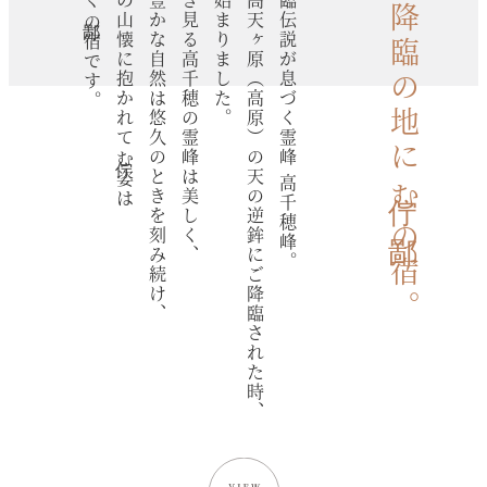
まさしく鄙の宿です。
高千穂の山懐に抱かれて佇む姿は
澄んだ豊かな自然は悠久のときを刻み続け、
日夜仰ぎ見る高千穂の霊峰は美しく、
伝説は始まりました。
神々が高天ヶ原（高原）の天の逆鉾にご降臨された時、
天孫降臨伝説が息づく霊峰 高千穂峰。
天孫降臨の地に佇む鄙の宿。