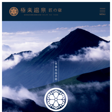
メ
イ
ン
MENU
コ
ン
テ
ン
ツ
へ
移
動