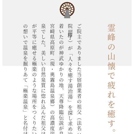
の想いで温泉を掘りあて「極楽温泉」と名付けました。
が平等に癒せる極楽のような場所をつくりたい」と
泉でした。美しい自然泉質に惚れ込んだ祖父は、「皆
宮崎県高原町（現・奥霧島温泉郷）の高濃度炭酸鉱
着いたのが神武ゆかりの地、天尊降臨伝説が息づく
院釋照了）が「人々を癒す湯治湯」を探し求め辿り
ご院主でありました当宿創業者の祖父（法名：浄楽
霊峰の山懐で疲れを癒す。