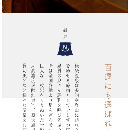
貸切風呂など様々な温泉をお楽しみください。
（高濃度炭酸鉱泉）、露天風呂、水風呂、サウナ、
巨大な一枚岩をくりぬいた一彫石風呂、源泉水風呂
では全国各地より足を運んでいただいています。
泉質の良さが評判を呼び名湯百選にも選ばれ、いま
を癒せる旅宿として少しずつ広まりました。
極楽温泉は参詣や登山に訪れた方々が安心して疲れ
百選にも選ばれる名湯。