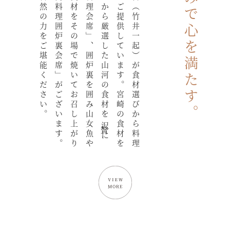
山間部で味わう自然の力をご堪能ください。
いただける「山河料理囲炉裏会席」がございます。
宮崎牛、その他食材をその場で焼いてお召し上がり
使用した「山河料理会席」、囲炉裏を囲み山女魚や
はじめ、全国各地から厳選した山河の食材を贅沢に
まで、心を込めてご提供しています。宮崎の食材を
亭主である三代目（竹井一起）が食材選びから料理
山河の恵みで心を満たす。